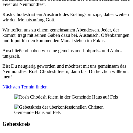
Fei­er als Neu­mond­fest.
Rosh Cho­desh ist ein Aus­druck des Erst­lings­prin­zips, daher wei­hen
wir den Monats­an­fang Gott.
Wir tref­fen uns zu einem gemein­sa­men Abend­essen. Jeder, der
kommt, trägt mit sei­nen Gaben dazu bei. Aus­tausch, Offen­ba­run­gen
und Input für den kom­men­den Monat ste­hen im Fokus.
Anschlie­ßend haben wir eine gemein­sa­me Lob­preis- und Anbe­
tungs­zeit.
Bist Du neu­gie­rig gewor­den und möch­test mit uns gemein­sam das
Neu­mond­fest Rosh Cho­desh fei­ern, dann bist Du herz­lich will­kom­
men!
Nächs­ten Ter­min fin­den
Gebets­kreis