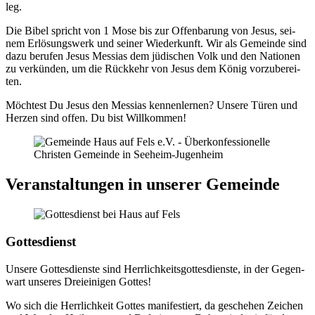
leg.
Die Bibel spricht von 1 Mose bis zur Offen­ba­rung von Jesus, sei­
nem Erlö­sungs­werk und sei­ner Wie­der­kunft. Wir als Gemein­de sind
dazu beru­fen Jesus Mes­si­as dem jüdi­schen Volk und den Natio­nen
zu ver­kün­den, um die Rück­kehr von Jesus dem König vor­zu­be­rei­
ten.
Möch­test Du Jesus den Mes­si­as ken­nen­ler­nen? Unse­re Türen und
Her­zen sind offen. Du bist Will­kom­men!
Ver­an­stal­tun­gen in unse­rer Gemein­de
Got­tes­dienst
Unse­re Got­tes­diens­te sind Herr­lich­keits­got­tes­diens­te, in der Gegen­
wart unse­res Drei­ei­ni­gen Got­tes!
Wo sich die Herr­lich­keit Got­tes mani­fes­tiert, da gesche­hen Zei­chen