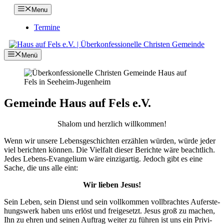
Zum
Menu
Inhalt
springen
Ter­mi­ne
Menü
Gemein­de Haus auf Fels e.V.
Shalom und herz­lich will­kom­men!
Wenn wir unse­re Lebens­ge­schich­ten erzäh­len wür­den, wür­de jeder
viel berich­ten kön­nen. Die Viel­falt die­ser Berich­te wäre beacht­lich.
Jedes Lebens-Evan­ge­li­um wäre ein­zig­ar­tig. Jedoch gibt es eine
Sache, die uns alle eint:
Wir lie­ben Jesus!
Sein Leben, sein Dienst und sein voll­kom­men voll­brach­tes Auf­er­ste­
hungs­werk haben uns erlöst und frei­ge­setzt. Jesus groß zu machen,
Ihn zu ehren und sei­nen Auf­trag wei­ter zu füh­ren ist uns ein Pri­vi­