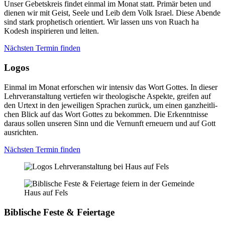
Unser Gebets­kreis fin­det ein­mal im Monat statt. Pri­mär beten und
die­nen wir mit Geist, See­le und Leib dem Volk Isra­el. Die­se Aben­de
sind stark pro­phe­tisch ori­en­tiert. Wir las­sen uns von Ruach ha
Kodesh inspi­rie­ren und lei­ten.
Nächs­ten Ter­min fin­den
Logos
Ein­mal im Monat erfor­schen wir inten­siv das Wort Got­tes. In die­ser
Lehr­ver­an­stal­tung ver­tie­fen wir theo­lo­gi­sche Aspek­te, grei­fen auf
den Urtext in den jewei­li­gen Spra­chen zurück, um einen ganz­heit­li­
chen Blick auf das Wort Got­tes zu bekom­men. Die Erkennt­nis­se
dar­aus sol­len unse­ren Sinn und die Ver­nunft erneu­ern und auf Gott
aus­rich­ten.
Nächs­ten Ter­min fin­den
Bibli­sche Fes­te & Fei­er­ta­ge