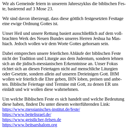
Wir als Gemein­de fei­ern in unse­rem Jah­res­zy­klus die bibli­schen Fes­
te, basie­rend auf 3 Mose 23.
Wir sind davon über­zeugt, dass die­se gött­lich fest­ge­setz­ten Fest­ta­ge
eine ewi­ge Ord­nung Got­tes ist.
Unser Heil und unse­re Ret­tung basiert aus­schließ­lich auf dem voll­
brach­ten Werk des Neu­en Bun­des unse­res Her­ren Jes­hua ha Mas­
hiach. Jedoch wol­len wir dem Wor­te Got­tes gehor­sam sein.
Dabei ent­spre­chen unse­re fei­er­li­chen Abläu­fe der bibli­schen Fes­te
nicht der Tra­di­ti­on und Lit­ur­gie aus dem Juden­tum, son­dern leh­nen
sich an die jüdisch-mes­sia­ni­schen Erkennt­nis­se an. Unser Fokus
rich­tet sich an die­sen Fei­er­ta­gen nicht auf mensch­li­che Lit­ur­gien
oder Gesetz­te, son­dern allein auf unse­ren Drei­ei­ni­gen Gott. IHM
wol­len wir fei­er­lich die Ehre geben, IHN loben, prei­sen und anbe­
ten. Bibli­sche Fei­er­ta­ge sind Ter­mi­ne mit Gott, zu denen ER uns
ein­lädt und wir wol­len die­se wahr­neh­men.
Um wel­che Bibli­schen Fes­te es sich han­delt und wel­che Bedeu­tung
die­se haben, fin­dest Du unter die­sem wei­ter­füh­ren­den Link:
https://www.messianisches-institut.de/feste/
https://www.beitelisrael.de/
https://www.geistlicher-felsen.de
https://www.beitsarshalom.org