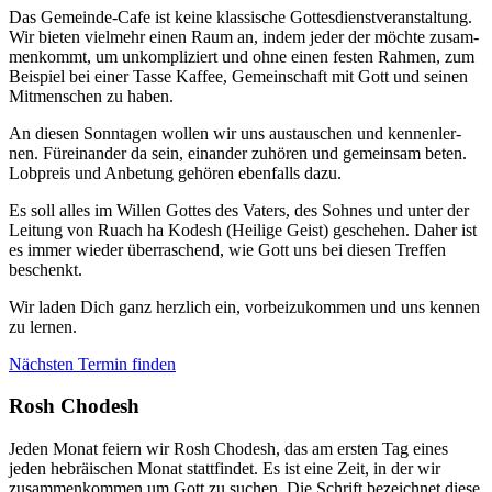
Das Gemein­de-Cafe ist kei­ne klas­si­sche Got­tes­dienst­ver­an­stal­tung.
Wir bie­ten viel­mehr einen Raum an, indem jeder der möch­te zusam­
men­kommt, um unkom­pli­ziert und ohne einen fes­ten Rah­men, zum
Bei­spiel bei einer Tas­se Kaf­fee, Gemein­schaft mit Gott und sei­nen
Mit­men­schen zu haben.
An die­sen Sonn­ta­gen wol­len wir uns aus­tau­schen und ken­nen­ler­
nen. Für­ein­an­der da sein, ein­an­der zuhö­ren und gemein­sam beten.
Lob­preis und Anbe­tung gehö­ren eben­falls dazu.
Es soll alles im Wil­len Got­tes des Vaters, des Soh­nes und unter der
Lei­tung von Ruach ha Kodesh (Hei­li­ge Geist) gesche­hen. Daher ist
es immer wie­der über­ra­schend, wie Gott uns bei die­sen Tref­fen
beschenkt.
Wir laden Dich ganz herz­lich ein, vor­bei­zu­kom­men und uns ken­nen
zu ler­nen.
Nächs­ten Ter­min fin­den
Rosh Cho­desh
Jeden Monat fei­ern wir Rosh Cho­desh, das am ers­ten Tag eines
jeden hebräi­schen Monat statt­fin­det. Es ist eine Zeit, in der wir
zusam­men­kom­men um Gott zu suchen. Die Schrift bezeich­net die­se