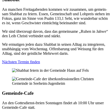
An man­chen Frei­tag­aben­den kom­men wir zusam­men, um gemein­
sam Shab­bat zu fei­ern. Essen, Gemein­schaft und Lob­preis ste­hen im
Fokus, ganz im Sin­ne von Psalm 133,1 Seht, wie wun­der­bar schön
es ist, wenn Geschwis­ter ein­träch­tig bei­ein­an­der sind.
Wir sind über­zeugt davon, dass das gemein­sa­me „Ruhen in Jah­we“
den Leib Chris­ti ver­bin­det und stärkt.
Wir ermu­ti­gen jeden dazu Shab­bat in sei­nen All­tag zu inte­grie­ren,
unab­hän­gig vom Wochen­tag. Offen­ba­rung und Wei­sung für den
All­tag, sind der geist­li­che Mehr­wert dar­in.
Nächs­ten Ter­min fin­den
Gemein­de-Cafe
An den Got­tes­dienst-frei­en Sonn­ta­gen fin­det ab 10:00 Uhr unser
Gemein­de-Cafe statt.