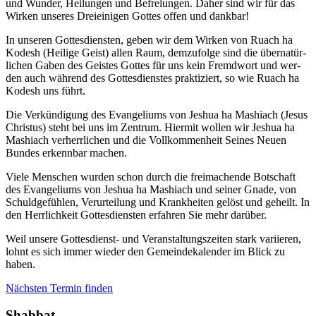
und Wun­der, Hei­lun­gen und Befrei­un­gen. Daher sind wir für das
Wir­ken unse­res Drei­ei­ni­gen Got­tes offen und dank­bar!
In unse­ren Got­tes­diens­ten, geben wir dem Wir­ken von Ruach ha
Kodesh (Hei­li­ge Geist) allen Raum, dem­zu­fol­ge sind die über­na­tür­
li­chen Gaben des Geis­tes Got­tes für uns kein Fremd­wort und wer­
den auch wäh­rend des Got­tes­diens­tes prak­ti­ziert, so wie Ruach ha
Kodesh uns führt.
Die Ver­kün­di­gung des Evan­ge­li­ums von Jes­hua ha Mas­hiach (Jesus
Chris­tus) steht bei uns im Zen­trum. Hier­mit wol­len wir Jes­hua ha
Mas­hiach ver­herr­li­chen und die Voll­kom­men­heit Sei­nes Neu­en
Bun­des erkenn­bar machen.
Vie­le Men­schen wur­den schon durch die frei­ma­chen­de Bot­schaft
des Evan­ge­li­ums von Jes­hua ha Mas­hiach und sei­ner Gna­de, von
Schuld­ge­füh­len, Ver­ur­tei­lung und Krank­hei­ten gelöst und geheilt. In
den Herr­lich­keit Got­tes­diens­ten erfah­ren Sie mehr dar­über.
Weil unse­re Got­tes­dienst- und Ver­an­stal­tungs­zei­ten stark vari­ie­ren,
lohnt es sich immer wie­der den Gemein­de­ka­len­der im Blick zu
haben.
Nächs­ten Ter­min fin­den
Shab­bat