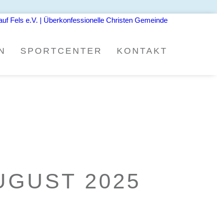
N
SPORT­CEN­TER
KON­TAKT
AUGUST 2025