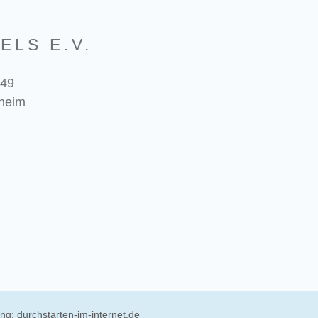
ELS E.V.
 49
heim
ung:
durchstarten-im-internet.de