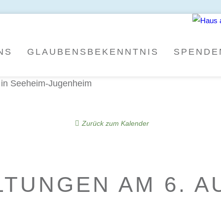
NS
GLAU­BENS­BE­KENNT­NIS
SPEN­DE
Zurück zum Kalender
LTUNGEN AM
6. 