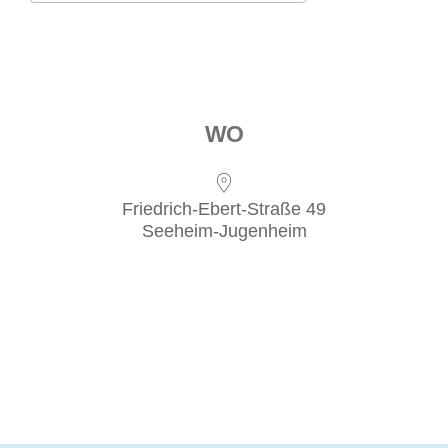
ICS her­un­ter­la­den
Goog­le Kalen­der
iCal­en­dar
Office 365
Out­look Live
WO
Fried­rich-Ebert-Stra­ße 49
See­heim-Jugenheim